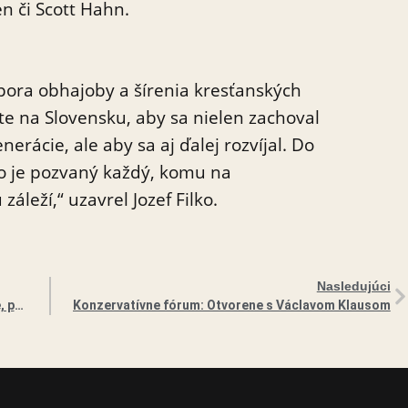
 či Scott Hahn.
pora obhajoby a šírenia kresťanských
e na Slovensku, aby sa nielen zachoval
erácie, ale aby sa aj ďalej rozvíjal. Do
tio je pozvaný každý, komu na
leží,“ uzavrel Jozef Filko.
Nasledujúci
TS: Kresťanským organizáciám chýbajú financie, pomôcť zmeniť to chce nová nadácia
Konzervatívne fórum: Otvorene s Václavom Klausom