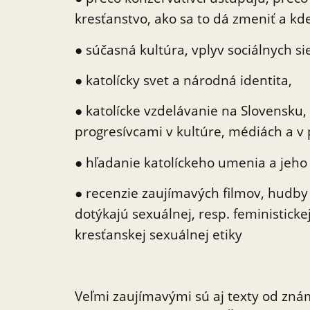
kresťanstvo, ako sa to dá zmeniť a kde
● súčasná kultúra, vplyv sociálnych si
● katolícky svet a národná identita,
● katolícke vzdelávanie na Slovensku
progresívcami v kultúre, médiách a v p
● hľadanie katolíckeho umenia a jeho 
● recenzie zaujímavých filmov, hudby
dotýkajú sexuálnej, resp. feministick
kresťanskej sexuálnej etiky
Veľmi zaujímavými sú aj texty od zn