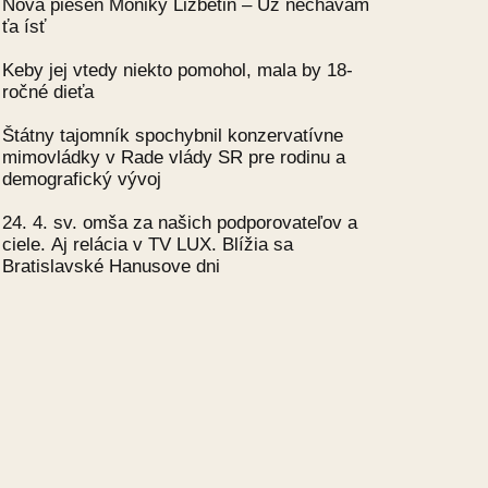
Nová pieseň Moniky Ližbetin – Už nechávam
ťa ísť
Keby jej vtedy niekto pomohol, mala by 18-
ročné dieťa
Štátny tajomník spochybnil konzervatívne
mimovládky v Rade vlády SR pre rodinu a
demografický vývoj
24. 4. sv. omša za našich podporovateľov a
ciele. Aj relácia v TV LUX. Blížia sa
Bratislavské Hanusove dni