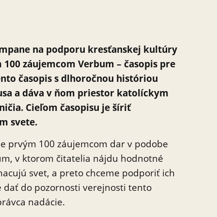
kampane na podporu kresťanskej kultúry
m 100 záujemcom Verbum – časopis pre
nto časopis s dlhoročnou históriou
sa a dáva v ňom priestor katolíckym
ičia. Cieľom časopisu je šíriť
m svete.
ašle prvým 100 záujemcom dar v podobe
um, v ktorom čitatelia nájdu hodnotné
acujú svet, a preto chceme podporiť ich
dať do pozornosti verejnosti tento
správca nadácie.