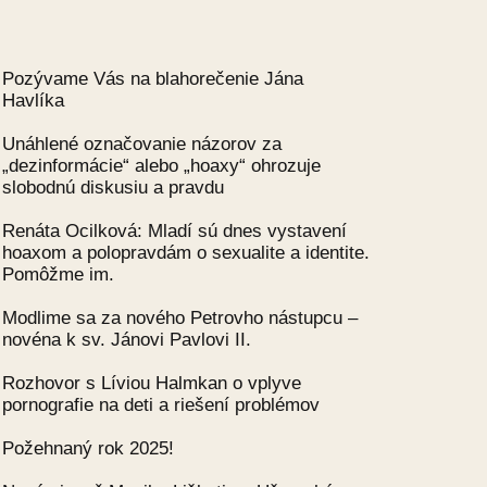
Pozývame Vás na blahorečenie Jána
Havlíka
Unáhlené označovanie názorov za
„dezinformácie“ alebo „hoaxy“ ohrozuje
slobodnú diskusiu a pravdu
Renáta Ocilková: Mladí sú dnes vystavení
hoaxom a polopravdám o sexualite a identite.
Pomôžme im.
Modlime sa za nového Petrovho nástupcu –
novéna k sv. Jánovi Pavlovi II.
Rozhovor s Líviou Halmkan o vplyve
pornografie na deti a riešení problémov
Požehnaný rok 2025!