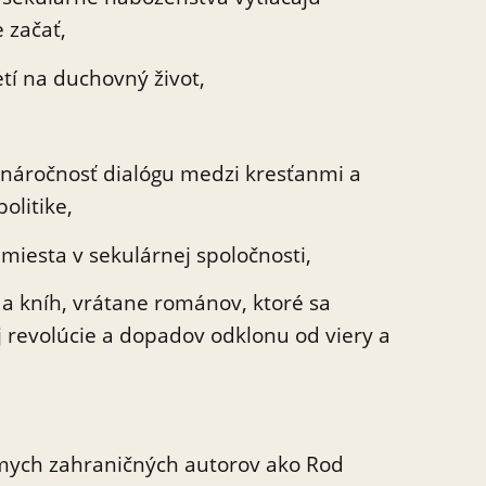
 začať,
etí na duchovný život,
, náročnosť dialógu medzi kresťanmi a
olitike,
miesta v sekulárnej spoločnosti,
 a kníh, vrátane románov, ktoré sa
ej revolúcie a dopadov odklonu od viery a
ámych zahraničných autorov ako Rod