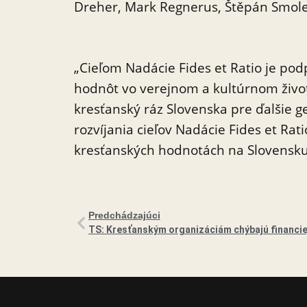
Dreher, Mark Regnerus, Štěpán Smolen
„Cieľom Nadácie Fides et Ratio je pod
hodnôt vo verejnom a kultúrnom život
kresťanský ráz Slovenska pre ďalšie gen
rozvíjania cieľov Nadácie Fides et Ra
kresťanských hodnotách na Slovensku zá
Predchádzajúci