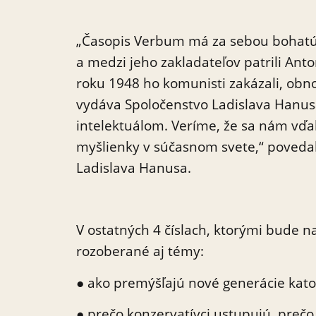
„Časopis Verbum má za sebou bohatú t
a medzi jeho zakladateľov patrili Anto
roku 1948 ho komunisti zakázali, obn
vydáva Spoločenstvo Ladislava Hanus
intelektuálom. Veríme, že sa nám vďak
myšlienky v súčasnom svete,“ povedal
Ladislava Hanusa.
V ostatných 4 číslach, ktorými bude 
rozoberané aj témy:
● ako premýšľajú nové generácie katolí
● prečo konzervatívci ustupujú, preč