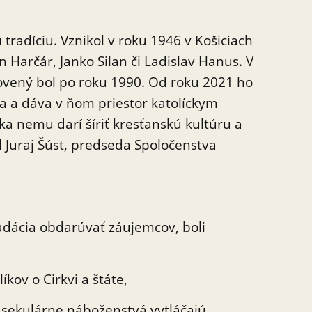
radíciu. Vznikol v roku 1946 v Košiciach
n Harčár, Janko Silan či Ladislav Hanus. V
ovený bol po roku 1990. Od roku 2021 ho
a a dáva v ňom priestor katolíckym
a nemu darí šíriť kresťanskú kultúru a
 Juraj Šúst, predseda Spoločenstva
nadácia obdarúvať záujemcov, boli
kov o Cirkvi a štáte,
o sekulárne náboženstvá vytláčajú