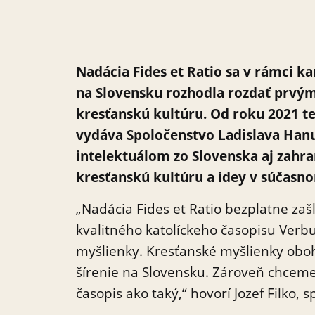
Nadácia Fides et Ratio sa v rámci 
na Slovensku rozhodla rozdať prvý
kresťanskú kultúru. Od roku 2021 te
vydáva Spoločenstvo Ladislava Hanu
intelektuálom zo Slovenska aj zahran
kresťanskú kultúru a idey v súčasno
„Nadácia Fides et Ratio bezplatne z
kvalitného katolíckeho časopisu Verb
myšlienky. Kresťanské myšlienky oboh
šírenie na Slovensku. Zároveň chceme 
časopis ako taký,“ hovorí Jozef Filko, 