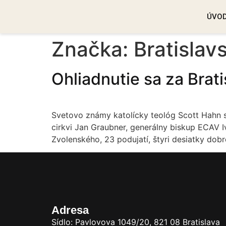
ÚVO
Značka:
Bratislav
Ohliadnutie sa za Bra
Svetovo známy katolícky teológ Scott Hahn s
cirkvi Jan Graubner, generálny biskup ECAV I
Zvolenského, 23 podujatí, štyri desiatky dob
Adresa
Sídlo: Pavlovova 1049/20, 821 08 Bratislava