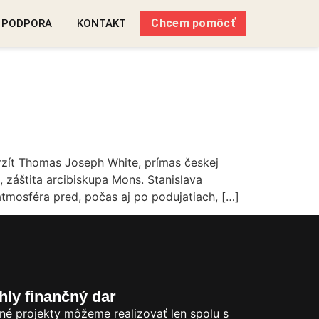
Chcem pomôcť
 PODPORA
KONTAKT
rzít Thomas Joseph White, prímas českej
 záštita arcibiskupa Mons. Stanislava
atmosféra pred, počas aj po podujatiach, […]
hly finančný dar
tné projekty môžeme realizovať len spolu s