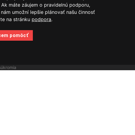
 Ak máte záujem o pravidelnú podporu,
 nám umožní lepšie plánovať našu činnosť
ite na stránku
podpora
.
cem pomôcť
súkromia