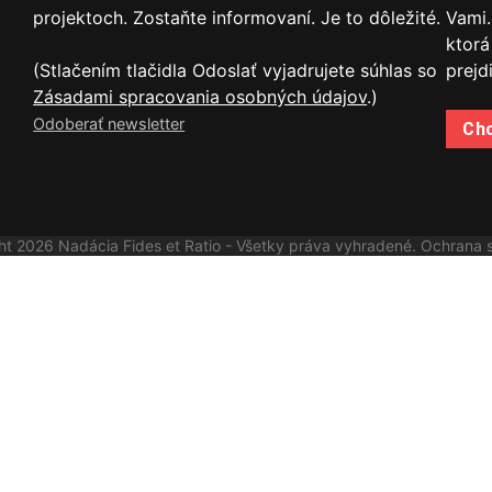
projektoch. Zostaňte informovaní. Je to dôležité.
Vami.
ktorá
(Stlačením tlačidla Odoslať vyjadrujete súhlas so
prejd
Zásadami spracovania osobných údajov
.)
Odoberať newsletter
Ch
ht 2026 Nadácia Fides et Ratio - Všetky práva vyhradené.
Ochrana 