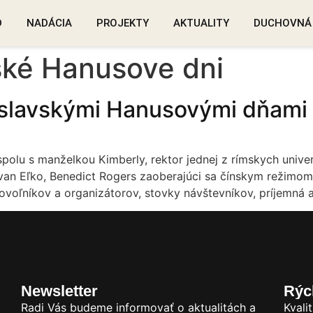
D
NADÁCIA
PROJEKTY
AKTUALITY
DUCHOVNÁ
ské Hanusove dni
tislavskými Hanusovými dňami
polu s manželkou Kimberly, rektor jednej z rímskych unive
van Eľko, Benedict Rogers zaoberajúci sa čínskym režimom,
rovoľníkov a organizátorov, stovky návštevníkov, príjemná 
Newsletter
Rýc
Radi Vás budeme informovať o aktualitách a
Kvali