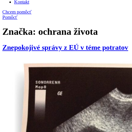
Kontakt
Chcem pomôcť
Pomôcť
Značka:
ochrana života
Znepokojivé správy z EÚ v téme potratov