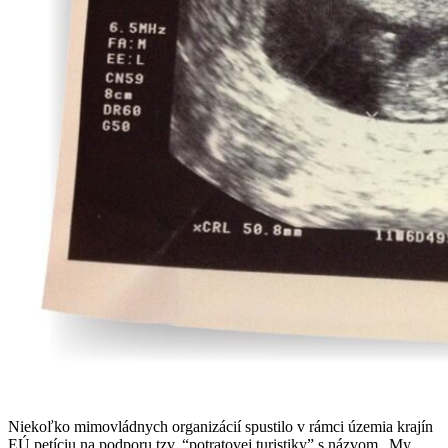
Niekoľko mimovládnych organizácií spustilo v rámci územia krajín
EÚ petíciu na podporu tzv. “potratovej turistiky” s názvom „My