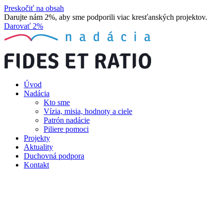
Preskočiť na obsah
Darujte nám 2%, aby sme podporili viac kresťanských projektov.
Darovať 2%
Úvod
Nadácia
Kto sme
Vízia, misia, hodnoty a ciele
Patrón nadácie
Piliere pomoci
Projekty
Aktuality
Duchovná podpora
Kontakt