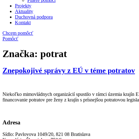
Piliere pomoci
Projekty
Aktuality
Duchovná podpora
Kontakt
Chcem pomôcť
Pomôcť
Značka:
potrat
Znepokojivé správy z EÚ v téme potratov
Niekoľko mimovládnych organizácií spustilo v rámci územia krajín EÚ
financovanie potratov pre ženy z krajín s prísnejšou potratovou legis
Adresa
Sídlo: Pavlovova 1049/20, 821 08 Bratislava