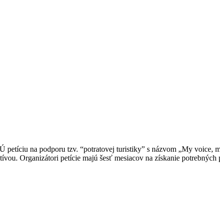
 petíciu na podporu tzv. “potratovej turistiky” s názvom „My voice, m
latívou. Organizátori petície majú šesť mesiacov na získanie potrebných