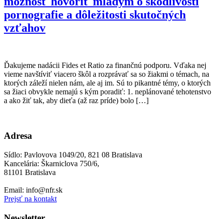
možnosť hovoriť mladým o škodlivosti
pornografie a dôležitosti skutočných
vzťahov
Ďakujeme nadácii Fides et Ratio za finančnú podporu. Vďaka nej
vieme navštíviť viacero škôl a rozprávať sa so žiakmi o témach, na
ktorých záleží nielen nám, ale aj im. Sú to pikantné témy, o ktorých
sa žiaci obvykle nemajú s kým poradiť: 1. neplánované tehotenstvo
a ako žiť tak, aby dieťa (až raz príde) bolo […]
Adresa
Sídlo: Pavlovova 1049/20, 821 08 Bratislava
Kancelária: Škarniclova 750/6,
81101 Bratislava
Email: info@nfr.sk
Prejsť na kontakt
Newsletter