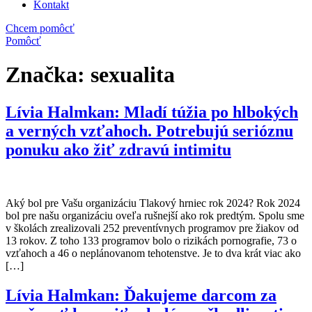
Kontakt
Chcem pomôcť
Pomôcť
Značka:
sexualita
Lívia Halmkan: Mladí túžia po hlbokých
a verných vzťahoch. Potrebujú serióznu
ponuku ako žiť zdravú intimitu
Aký bol pre Vašu organizáciu Tlakový hrniec rok 2024? Rok 2024
bol pre našu organizáciu oveľa rušnejší ako rok predtým. Spolu sme
v školách zrealizovali 252 preventívnych programov pre žiakov od
13 rokov. Z toho 133 programov bolo o rizikách pornografie, 73 o
vzťahoch a 46 o neplánovanom tehotenstve. Je to dva krát viac ako
[…]
Lívia Halmkan: Ďakujeme darcom za