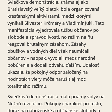
Sviečková demonštrácia, známa aj ako
Bratislavský veľký piatok, bola organizovaná
kresťanskými aktivistami, medzi ktorými
vynikali Silvester Krčméry a Vladimír Jukl. Táto
manifestácia vyjadrovala túžbu občanov po
slobode a spravodlivosti, no režim na ňu
reagoval brutálnym zásahom. Zásahy
obuškov a vodných diel však neumlčali
občanov – naopak, vyvolali medzinárodné
pobúrenie a dodali odvahu ďalším. Udalosť
ukázala, že pokojný odpor založený na
hodnotách viery môže narušiť aj moc
totalitného režimu.
Sviečková demonštrácia mala priamy vplyv na
Nežnú revolúciu. Pokojný charakter protestu,
dôraz na náboženské a občianske slobody a