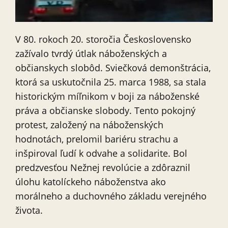
V 80. rokoch 20. storočia Československo
zažívalo tvrdý útlak náboženských a
občianskych slobôd. Sviečková demonštrácia,
ktorá sa uskutočnila 25. marca 1988, sa stala
historickým míľnikom v boji za náboženské
práva a občianske slobody. Tento pokojný
protest, založený na náboženských
hodnotách, prelomil bariéru strachu a
inšpiroval ľudí k odvahe a solidarite. Bol
predzvesťou Nežnej revolúcie a zdôraznil
úlohu katolíckeho náboženstva ako
morálneho a duchovného základu verejného
života.