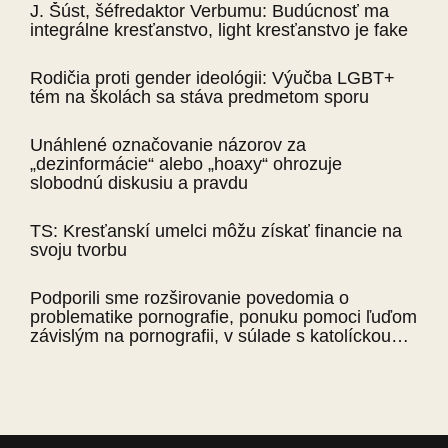
J. Šúst, šéfredaktor Verbumu: Budúcnosť ma
integrálne kresťanstvo, light kresťanstvo je fake
Rodičia proti gender ideológii: Výučba LGBT+
tém na školách sa stáva predmetom sporu
Unáhlené označovanie názorov za
„dezinformácie“ alebo „hoaxy“ ohrozuje
slobodnú diskusiu a pravdu
TS: Kresťanskí umelci môžu získať financie na
svoju tvorbu
Podporili sme rozširovanie povedomia o
problematike pornografie, ponuku pomoci ľuďom
závislým na pornografii, v súlade s katolíckou
náukou a príchod NePornu.cz na Slovensko