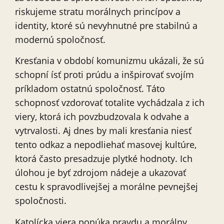
riskujeme stratu morálnych princípov a
identity, ktoré sú nevyhnutné pre stabilnú a
modernú spoločnosť.
Kresťania v období komunizmu ukázali, že sú
schopní ísť proti prúdu a inšpirovať svojím
príkladom ostatnú spoločnosť. Táto
schopnosť vzdorovať totalite vychádzala z ich
viery, ktorá ich povzbudzovala k odvahe a
vytrvalosti. Aj dnes by mali kresťania niesť
tento odkaz a nepodliehať masovej kultúre,
ktorá často presadzuje plytké hodnoty. Ich
úlohou je byť zdrojom nádeje a ukazovať
cestu k spravodlivejšej a morálne pevnejšej
spoločnosti.
Katolícka viera ponúka pravdu a morálny