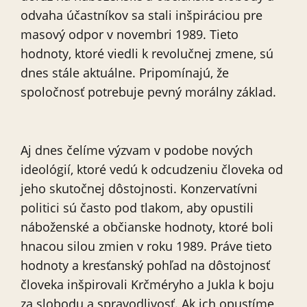
odvaha účastníkov sa stali inšpiráciou pre
masový odpor v novembri 1989. Tieto
hodnoty, ktoré viedli k revolučnej zmene, sú
dnes stále aktuálne. Pripomínajú, že
spoločnosť potrebuje pevný morálny základ.
Aj dnes čelíme výzvam v podobe nových
ideológií, ktoré vedú k odcudzeniu človeka od
jeho skutočnej dôstojnosti. Konzervatívni
politici sú často pod tlakom, aby opustili
náboženské a občianske hodnoty, ktoré boli
hnacou silou zmien v roku 1989. Práve tieto
hodnoty a kresťanský pohľad na dôstojnosť
človeka inšpirovali Krčméryho a Jukla k boju
za slobodu a spravodlivosť. Ak ich opustíme,