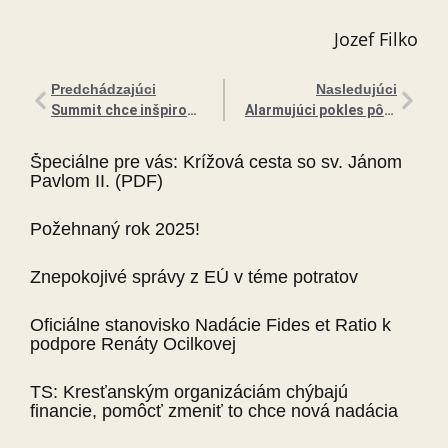
Jozef Filko
Predchádzajúci
Nasledujúci
Summit chce inšpirovať, zjednocovať a povzbudzovať konzervatívcov. | Zákaz verejných bohoslužieb, náboženská sloboda, výhrada vo svedomí-témy Konzervatívnej právnickej konferencie
Alarmujúci pokles pôrodnosti v Českej republike: Prepojenie so zavedením očkovania proti COVIDu?
Špeciálne pre vás: Krížová cesta so sv. Jánom
Pavlom II. (PDF)
Požehnaný rok 2025!
Znepokojivé správy z EÚ v téme potratov
Oficiálne stanovisko Nadácie Fides et Ratio k
podpore Renáty Ocilkovej
TS: Kresťanským organizáciám chýbajú
financie, pomôcť zmeniť to chce nová nadácia