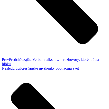
Prev
Predchádzajúci
Verbum talkshow – rozhovory, ktoré idú na
hĺbku
Nasledujúci
Kresťanské myšlienky obohacujú svet