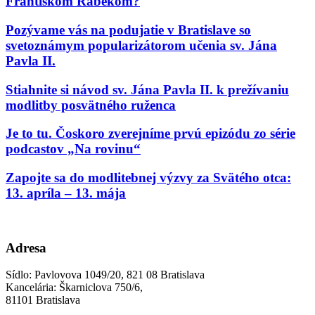
Františkom Rábekom?
Pozývame vás na podujatie v Bratislave so
svetoznámym popularizátorom učenia sv. Jána
Pavla II.
Stiahnite si návod sv. Jána Pavla II. k prežívaniu
modlitby posvätného ruženca
Je to tu. Čoskoro zverejníme prvú epizódu zo série
podcastov „Na rovinu“
Zapojte sa do modlitebnej výzvy za Svätého otca:
13. apríla – 13. mája
Adresa
Sídlo: Pavlovova 1049/20, 821 08 Bratislava
Kancelária: Škarniclova 750/6,
81101 Bratislava