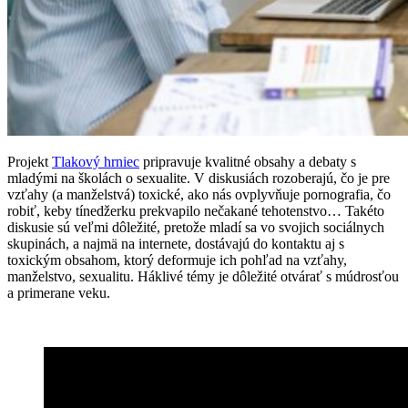
Projekt
Tlakový hrniec
pripravuje kvalitné obsahy a debaty s
mladými na školách o sexualite. V diskusiách rozoberajú, čo je pre
vzťahy (a manželstvá) toxické, ako nás ovplyvňuje pornografia, čo
robiť, keby tínedžerku prekvapilo nečakané tehotenstvo… Takéto
diskusie sú veľmi dôležité, pretože mladí sa vo svojich sociálnych
skupinách, a najmä na internete, dostávajú do kontaktu aj s
toxickým obsahom, ktorý deformuje ich pohľad na vzťahy,
manželstvo, sexualitu. Háklivé témy je dôležité otvárať s múdrosťou
a primerane veku.