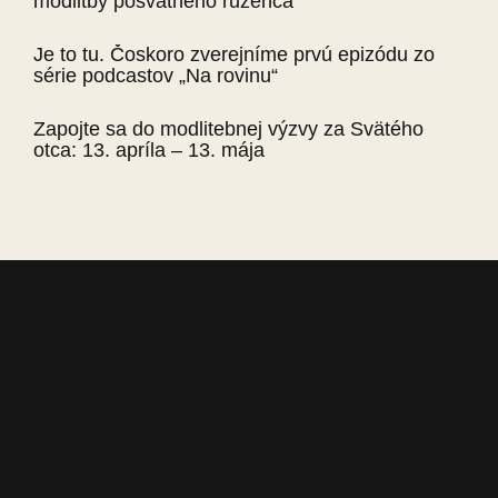
modlitby posvätného ruženca
Je to tu. Čoskoro zverejníme prvú epizódu zo
série podcastov „Na rovinu“
Zapojte sa do modlitebnej výzvy za Svätého
otca: 13. apríla – 13. mája