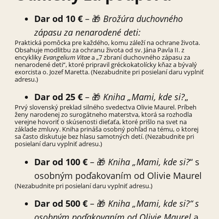
Dar od 10 €
– 🎁
Brožúra duchovného
zápasu za nenarodené deti:
Praktická pomôcka pre každého, komu záleží na ochrane života.
Obsahuje modlitbu za ochranu života od sv. Jána Pavla II. z
encykliky
Evangelium Vitae
a „7 zbraní duchovného zápasu za
nenarodené deti“, ktoré pripravil gréckokatolícky kňaz a bývalý
exorcista o. Jozef Maretta. (Nezabudnite pri posielaní daru vyplniť
adresu.)
Dar od 25 €
– 🎁
Kniha „Mami, kde si?
„
Prvý slovenský preklad silného svedectva Olivie Maurel. Príbeh
ženy narodenej zo surogátneho materstva, ktorá sa rozhodla
verejne hovoriť o skúsenosti dieťaťa, ktoré prišlo na svet na
základe zmluvy. Kniha prináša osobný pohľad na tému, o ktorej
sa často diskutuje bez hlasu samotných detí. (Nezabudnite pri
posielaní daru vyplniť adresu.)
Dar od 100 €
– 🎁
Kniha „Mami, kde si?
“ s
osobným poďakovaním od Olivie Maurel
(Nezabudnite pri posielaní daru vyplniť adresu.)
Dar od 500 €
– 🎁
Kniha „Mami, kde si?
“ s
osobným poďakovaním od Olivie Maurel
a