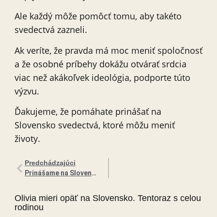
Ale každý môže pomôcť tomu, aby takéto
svedectvá zazneli.
Ak veríte, že pravda má moc meniť spoločnosť
a že osobné príbehy dokážu otvárať srdcia
viac než akákoľvek ideológia, podporte túto
výzvu.
Ďakujeme, že pomáhate prinášať na
Slovensko svedectvá, ktoré môžu meniť
životy.
Predchádzajúci
Prinášame na Slovensko svetového rečníka, ktorý šíri odkaz Jána Pavla II. o láske a ľudskej dôstojnosti
Olivia mieri opäť na Slovensko. Tentoraz s celou
rodinou