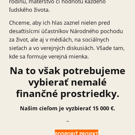
rodinu, materstvo či hodnotu každého
ľudského života.
Chceme, aby ich hlas zaznel nielen pred
desaťtisícmi účastníkov Národného pochodu
za život, ale aj v médiách, na sociálnych
sieťach a vo verejných diskusiách. Všade tam,
kde sa formuje verejná mienka.
Na to však potrebujeme
vybierať nemalé
finančné prostriedky.
Našim cieľom je vyzbierať 15 000 €.
–
PODPORIŤ PROJEKT